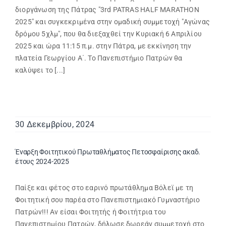
διοργάνωση της Πάτρας "3rd PATRAS HALF MARATHON
2025" και συγκεκριμένα στην ομαδική συμμετοχή "Αγώνας
δρόμου 5χλμ", που θα διεξαχθεί την Κυριακή 6 Απριλίου
2025 και ώρα 11:15 π.μ. στην Πάτρα, με εκκίνηση την
πλατεία Γεωργίου Α΄. Το Πανεπιστήμιο Πατρών θα
καλύψει το [...]
30 Δεκεμβρίου, 2024
Έναρξη Φοιτητικού Πρωταθλήματος Πετοσφαίρισης ακαδ.
έτους 2024-2025
Παίξε και φέτος στο εαρινό πρωτάθλημα Βόλεϊ με τη
Φοιτητική σου παρέα στο Πανεπιστημιακό Γυμναστήριο
Πατρών!!! Αν είσαι Φοιτητής ή Φοιτήτρια του
Πανεπιστημίου Πατρών, δήλωσε δωρεάν συμμετοχή στο