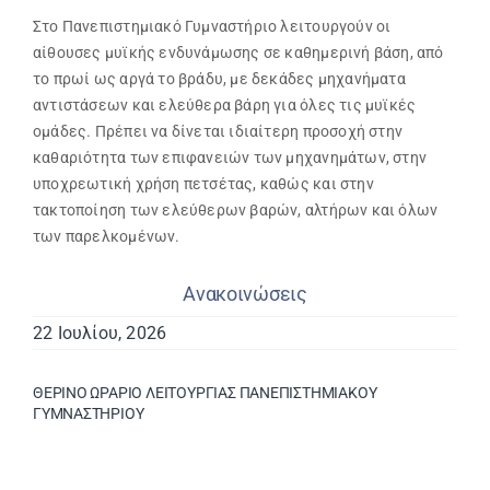
Στο Πανεπιστημιακό Γυμναστήριο λειτουργούν οι
Εβδομαδιαίο Πρόγραμμα
αίθουσες μυϊκής ενδυνάμωσης σε καθημερινή βάση, από
το πρωί ως αργά το βράδυ, με δεκάδες μηχανήματα
αντιστάσεων και ελεύθερα βάρη για όλες τις μυϊκές
Αιτήσεις
ομάδες. Πρέπει να δίνεται ιδιαίτερη προσοχή στην
καθαριότητα των επιφανειών των μηχανημάτων, στην
υποχρεωτική χρήση πετσέτας, καθώς και στην
Φοιτητικά Πρωταθλήματα
τακτοποίηση των ελεύθερων βαρών, αλτήρων και όλων
των παρελκομένων.
Ετήσιες Δράσεις
Ανακοινώσεις
22 Ιουλίου, 2026
Αθλητικές Εγκαταστάσεις
ΘΕΡΙΝΟ ΩΡΑΡΙΟ ΛΕΙΤΟΥΡΓΙΑΣ ΠΑΝΕΠΙΣΤΗΜΙΑΚΟΥ
Προσβασιμότητα ΦμεΑ
ΓΥΜΝΑΣΤΗΡΙΟΥ
Επικοινωνία