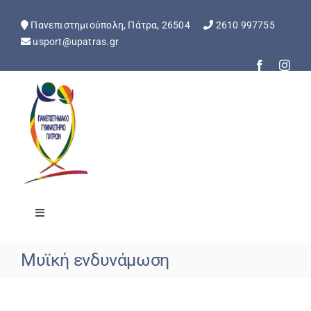
Skip
to
Πανεπιστημιούπολη, Πάτρα, 26504
2610 997755
content
usport@upatras.gr
Toggle
Navigation
Αρχική
Μυϊκή ενδυνάμωση
Ανακοινώσεις