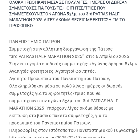
ΟΛΟΚΛΗΡΩΘΗΚΑΝ ΜΕΣΑ ΣΕ ΠΟΛΥ ΛΙΓΕΣ ΗΜΕΡΕΣ ΟΙ ΔΩΡΕΑΝ
ΣΥΜΜΕΤΟΧΕΣ ΓΙΑ ΤΟΥΣ/ΤΙΣ ΦΟΙΤΗΤΕΣ/ΤΡΙΕΣ ΠΟΥ
ΣΥΜΜΕΤΕΧΟΥΝ ΣΤΟΝ ΑΓΩΝΑ 5χλμ. του 3rd PATRAS HALF
MARATHON 2025-ΛΙΓΕΣ ΑΚΟΜΑ ΘΕΣΕΙΣ ΜΕ ΕΚΠΤΩΣΗ ΓΙΑ ΤΟ
ΠΡΟΣΩΠΙΚΟ
ΠΑΝΕΠΙΣΤΗΜΙΟ ΠΑΤΡΩΝ
Συμμετοχή στην αθλητική διοργάνωση της Πάτρας
“3rd PATRAS HALF MARATHON 2025” στις 6 Απριλίου 2025
Στην κατηγορία ομαδικής συμμετοχής: «Αγώνας δρόμου 5χλμ»
Αγαπητές φοιτήτριες, Αγαπητοί φοιτητές,
Αγαπητό Προσωπικό του Πανεπιστημίου Πατρών,
Ολοκληρώθηκαν μέσα σε πολύ λίγες ημέρες οι δωρεάν
συμμετοχές για τους φοιτητές/τριες που θα
συμμετέχουν στον αγώνα 5χλμ. του 3rd PATRAS HALF
MARATHON 2025. Υπάρχουν λίγες ακόμα θέσεις με
έκπτωση στο βασικό πακέτο συμμετοχής, για το
προσωπικό του Πανεπιστημίου Πατρών.
Πληροφορίες στον ιστότοπο του Πανεπιστημιακού Γυμναστηρί
https://gym.upatras.gr/2025/02/18/προκήρυξη-