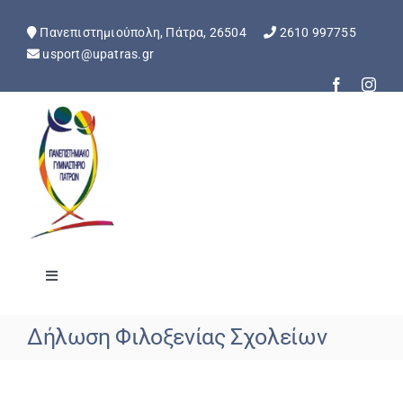
Skip
to
Πανεπιστημιούπολη, Πάτρα, 26504
2610 997755
content
usport@upatras.gr
Toggle
Navigation
Αρχική
Δήλωση Φιλοξενίας Σχολείων
Ανακοινώσεις