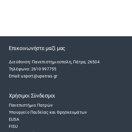
Εβδομαδιαίο Πρόγραμμα
Αιτήσεις
Επικοινωνήστε μαζί μας
Φοιτητικά Πρωταθλήματα
Διεύθυνση: Πανεπιστημιούπολη, Πάτρα, 26504
Τηλέφωνο: 2610 997755
Ετήσιες Δράσεις
Email: usport@upatras.gr
Αθλητικές Εγκαταστάσεις
Χρήσιμοι Σύνδεσμοι
Πανεπιστήμιο Πατρών
Προσβασιμότητα ΦμεΑ
Υπουργείο Παιδείας και Θρησκευμάτων
EUSA
FISU
Επικοινωνία