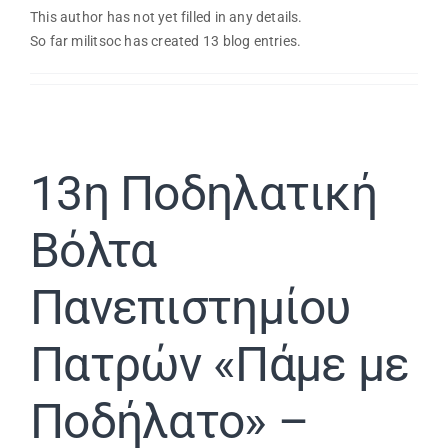
This author has not yet filled in any details.
Εβδομαδιαίο Πρόγραμμα
So far militsoc has created 13 blog entries.
Αιτήσεις
Φοιτητικά Πρωταθλήματα
13η Ποδηλατική
Βόλτα
Ετήσιες Δράσεις
Πανεπιστημίου
Αθλητικές Εγκαταστάσεις
Πατρών «Πάμε με
Προσβασιμότητα ΦμεΑ
Ποδήλατο» –
Επικοινωνία