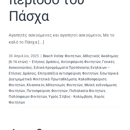
Πάσχα
Αγαπητές ασκούμενες και αγαπητοί ασκούμενοι, Με το
καλό το Πάσχα [...]
30 Απριλίου, 2025
|
Beach Volley Φοιτητών
,
Αθλητικές Ακαδημίες
(6-16 ετών) – Ετήσιες Δράσεις
,
Αντισφαίριση Φοιτητών
,
Γενικές
Ανακοινώσεις
,
Ειδικά προγράμματα Προπόνησης Ενηλίκων –
Ετήσιες Δράσεις
,
Επιτραπέζια αντισφαίριση Φοιτητών
,
Εσωτερικά
Διατμηματικά Φοιτητικά Πρωταθλήματα
,
Καλαθοσφαίριση
Φοιτητών
,
Κλασσικός Αθλητισμός Φοιτητών
,
Μυϊκή ενδυνάμωση
Φοιτητών
,
Πετοσφαίριση Φοιτητών
,
Ποδηλασία Φοιτητών
,
Ποδόσφαιρο Φοιτητών
,
Υγρός Στίβος - Κολύμβηση
,
Χορός
Φοιτητών