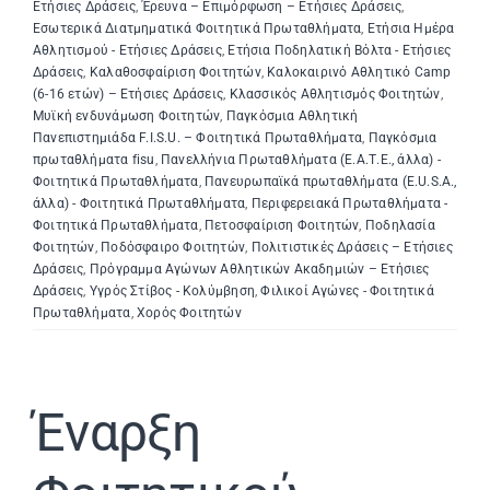
Ετήσιες Δράσεις
,
Έρευνα – Επιμόρφωση – Ετήσιες Δράσεις
,
Εσωτερικά Διατμηματικά Φοιτητικά Πρωταθλήματα
,
Ετήσια Ημέρα
Αθλητισμού - Ετήσιες Δράσεις
,
Ετήσια Ποδηλατική Βόλτα - Ετήσιες
Δράσεις
,
Καλαθοσφαίριση Φοιτητών
,
Καλοκαιρινό Αθλητικό Camp
(6-16 ετών) – Ετήσιες Δράσεις
,
Κλασσικός Αθλητισμός Φοιτητών
,
Μυϊκή ενδυνάμωση Φοιτητών
,
Παγκόσμια Αθλητική
Πανεπιστημιάδα F.I.S.U. – Φοιτητικά Πρωταθλήματα
,
Παγκόσμια
πρωταθλήματα fisu
,
Πανελλήνια Πρωταθλήματα (Ε.Α.Τ.Ε., άλλα) -
Φοιτητικά Πρωταθλήματα
,
Πανευρωπαϊκά πρωταθλήματα (E.U.S.A.,
άλλα) - Φοιτητικά Πρωταθλήματα
,
Περιφερειακά Πρωταθλήματα -
Φοιτητικά Πρωταθλήματα
,
Πετοσφαίριση Φοιτητών
,
Ποδηλασία
Φοιτητών
,
Ποδόσφαιρο Φοιτητών
,
Πολιτιστικές Δράσεις – Ετήσιες
Δράσεις
,
Πρόγραμμα Αγώνων Αθλητικών Ακαδημιών – Ετήσιες
Δράσεις
,
Υγρός Στίβος - Κολύμβηση
,
Φιλικοί Αγώνες - Φοιτητικά
Πρωταθλήματα
,
Χορός Φοιτητών
Έναρξη