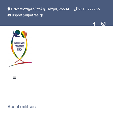
Skip
to
Πανεπιστημιούπολη, Πάτρα, 26504
2610 997755
content
usport@upatras.gr
Toggle
Navigation
Αρχική
About
militsoc
Ανακοινώσεις