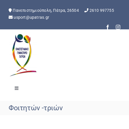
Skip
to
Πανεπιστημιούπολη, Πάτρα, 26504
2610 997755
content
usport@upatras.gr
Toggle
Navigation
Αρχική
Φοιτητών -τριών
Ανακοινώσεις