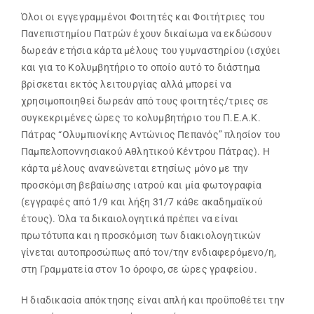
Όλοι οι εγγεγραμμένοι Φοιτητές και Φοιτήτριες του
Εβδομαδιαίο Πρόγραμμα
Πανεπιστημίου Πατρών έχουν δικαίωμα να εκδώσουν
δωρεάν ετήσια κάρτα μέλους του γυμναστηρίου (ισχύει
και για το Κολυμβητήριο το οποίο αυτό το διάστημα
Αιτήσεις
βρίσκεται εκτός λειτουργίας αλλά μπορεί να
χρησιμοποιηθεί δωρεάν από τους φοιτητές/τριες σε
συγκεκριμένες ώρες το κολυμβητήριο του Π.Ε.Α.Κ.
Φοιτητικά Πρωταθλήματα
Πάτρας “Ολυμπιονίκης Αντώνιος Πεπανός” πλησίον του
Παμπελοποννησιακού Αθλητικού Κέντρου Πάτρας). Η
Ετήσιες Δράσεις
κάρτα μέλους ανανεώνεται ετησίως μόνο με την
προσκόμιση βεβαίωσης ιατρού και μία φωτογραφία
(εγγραφές από 1/9 και λήξη 31/7 κάθε ακαδημαϊκού
Αθλητικές Εγκαταστάσεις
έτους). Όλα τα δικαιολογητικά πρέπει να είναι
πρωτότυπα και η προσκόμιση των διακιολογητικών
γίνεται αυτοπροσώπως από τον/την ενδιαφερόμενο/η,
Προσβασιμότητα ΦμεΑ
στη Γραμματεία στον 1ο όροφο, σε ώρες γραφείου.
Η διαδικασία απόκτησης είναι απλή και προϋποθέτει την
Επικοινωνία