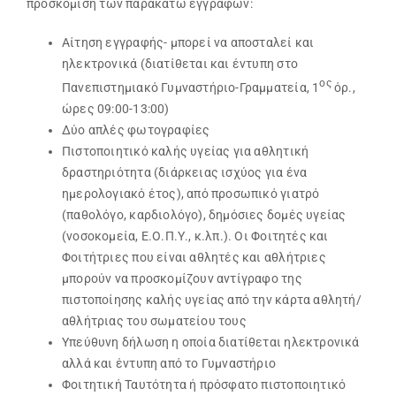
προσκόμιση των παρακάτω εγγράφων:
Search
Αίτηση εγγραφής- μπορεί να αποσταλεί και
for:
ηλεκτρονικά (διατίθεται και έντυπη στο
ος
Πανεπιστημιακό Γυμναστήριο-Γραμματεία, 1
όρ.,
ώρες 09:00-13:00)
Δύο απλές φωτογραφίες
Πιστοποιητικό καλής υγείας για αθλητική
δραστηριότητα (διάρκειας ισχύος για ένα
ημερολογιακό έτος), από προσωπικό γιατρό
(παθολόγο, καρδιολόγο), δημόσιες δομές υγείας
(νοσοκομεία, Ε.Ο.Π.Υ., κ.λπ.). Οι Φοιτητές και
Φοιτήτριες που είναι αθλητές και αθλήτριες
μπορούν να προσκομίζουν αντίγραφο της
πιστοποίησης καλής υγείας από την κάρτα αθλητή/
αθλήτριας του σωματείου τους
Υπεύθυνη δήλωση η οποία διατίθεται ηλεκτρονικά
αλλά και έντυπη από το Γυμναστήριο
Φοιτητική Ταυτότητα ή πρόσφατο πιστοποιητικό