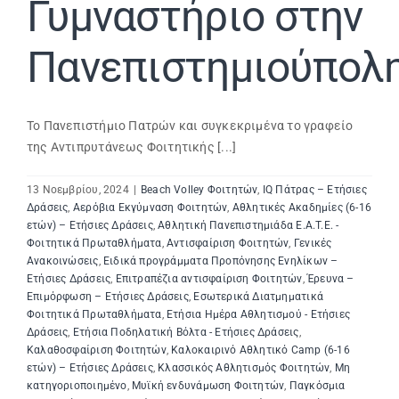
Γυμναστήριο στην
Πανεπιστημιούπολ
Το Πανεπιστήμιο Πατρών και συγκεκριμένα το γραφείο
της Αντιπρυτάνεως Φοιτητικής [...]
13 Νοεμβρίου, 2024
|
Beach Volley Φοιτητών
,
IQ Πάτρας – Ετήσιες
Δράσεις
,
Αερόβια Εκγύμναση Φοιτητών
,
Αθλητικές Ακαδημίες (6-16
ετών) – Ετήσιες Δράσεις
,
Αθλητική Πανεπιστημιάδα E.A.T.E. -
Φοιτητικά Πρωταθλήματα
,
Αντισφαίριση Φοιτητών
,
Γενικές
Ανακοινώσεις
,
Ειδικά προγράμματα Προπόνησης Ενηλίκων –
Ετήσιες Δράσεις
,
Επιτραπέζια αντισφαίριση Φοιτητών
,
Έρευνα –
Επιμόρφωση – Ετήσιες Δράσεις
,
Εσωτερικά Διατμηματικά
Φοιτητικά Πρωταθλήματα
,
Ετήσια Ημέρα Αθλητισμού - Ετήσιες
Δράσεις
,
Ετήσια Ποδηλατική Βόλτα - Ετήσιες Δράσεις
,
Καλαθοσφαίριση Φοιτητών
,
Καλοκαιρινό Αθλητικό Camp (6-16
ετών) – Ετήσιες Δράσεις
,
Κλασσικός Αθλητισμός Φοιτητών
,
Μη
κατηγοριοποιημένο
,
Μυϊκή ενδυνάμωση Φοιτητών
,
Παγκόσμια