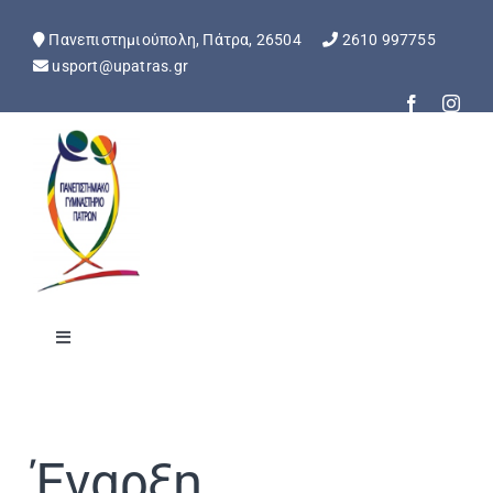
Skip
to
Πανεπιστημιούπολη, Πάτρα, 26504
2610 997755
content
usport@upatras.gr
Toggle
Navigation
Αρχική
Έναρξη
Ανακοινώσεις