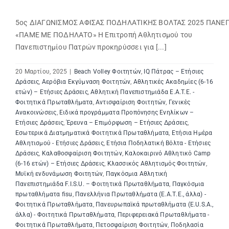
5ος ΔΙΑΓΩΝΙΣΜΟΣ ΑΦΙΣΑΣ ΠΟΔΗΛΑΤΙΚΗΣ ΒΟΛΤΑΣ 2025 ΠΑΝΕ
«ΠΑΜΕ ΜΕ ΠΟΔΗΛΑΤΟ» Η Επιτροπή Αθλητισμού του
Πανεπιστημίου Πατρών προκηρύσσει για [...]
20 Μαρτίου, 2025
|
Beach Volley Φοιτητών
,
IQ Πάτρας – Ετήσιες
Δράσεις
,
Αερόβια Εκγύμναση Φοιτητών
,
Αθλητικές Ακαδημίες (6-16
ετών) – Ετήσιες Δράσεις
,
Αθλητική Πανεπιστημιάδα E.A.T.E. -
Φοιτητικά Πρωταθλήματα
,
Αντισφαίριση Φοιτητών
,
Γενικές
Ανακοινώσεις
,
Ειδικά προγράμματα Προπόνησης Ενηλίκων –
Ετήσιες Δράσεις
,
Έρευνα – Επιμόρφωση – Ετήσιες Δράσεις
,
Εσωτερικά Διατμηματικά Φοιτητικά Πρωταθλήματα
,
Ετήσια Ημέρα
Αθλητισμού - Ετήσιες Δράσεις
,
Ετήσια Ποδηλατική Βόλτα - Ετήσιες
Δράσεις
,
Καλαθοσφαίριση Φοιτητών
,
Καλοκαιρινό Αθλητικό Camp
(6-16 ετών) – Ετήσιες Δράσεις
,
Κλασσικός Αθλητισμός Φοιτητών
,
Μυϊκή ενδυνάμωση Φοιτητών
,
Παγκόσμια Αθλητική
Πανεπιστημιάδα F.I.S.U. – Φοιτητικά Πρωταθλήματα
,
Παγκόσμια
πρωταθλήματα fisu
,
Πανελλήνια Πρωταθλήματα (Ε.Α.Τ.Ε., άλλα) -
Φοιτητικά Πρωταθλήματα
,
Πανευρωπαϊκά πρωταθλήματα (E.U.S.A.,
άλλα) - Φοιτητικά Πρωταθλήματα
,
Περιφερειακά Πρωταθλήματα -
Φοιτητικά Πρωταθλήματα
,
Πετοσφαίριση Φοιτητών
,
Ποδηλασία