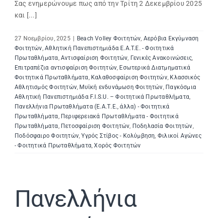
Σας ενημερώνουμε πως από την Τρίτη 2 Δεκεμβρίου 2025
και [...]
Search
for:
27 Νοεμβρίου, 2025
|
Beach Volley Φοιτητών
,
Αερόβια Εκγύμναση
Φοιτητών
,
Αθλητική Πανεπιστημιάδα E.A.T.E. - Φοιτητικά
Πρωταθλήματα
,
Αντισφαίριση Φοιτητών
,
Γενικές Ανακοινώσεις
,
Επιτραπέζια αντισφαίριση Φοιτητών
,
Εσωτερικά Διατμηματικά
Φοιτητικά Πρωταθλήματα
,
Καλαθοσφαίριση Φοιτητών
,
Κλασσικός
Αθλητισμός Φοιτητών
,
Μυϊκή ενδυνάμωση Φοιτητών
,
Παγκόσμια
Αθλητική Πανεπιστημιάδα F.I.S.U. – Φοιτητικά Πρωταθλήματα
,
Πανελλήνια Πρωταθλήματα (Ε.Α.Τ.Ε., άλλα) - Φοιτητικά
Πρωταθλήματα
,
Περιφερειακά Πρωταθλήματα - Φοιτητικά
Πρωταθλήματα
,
Πετοσφαίριση Φοιτητών
,
Ποδηλασία Φοιτητών
,
Ποδόσφαιρο Φοιτητών
,
Υγρός Στίβος - Κολύμβηση
,
Φιλικοί Αγώνες
- Φοιτητικά Πρωταθλήματα
,
Χορός Φοιτητών
Πανελλήνια