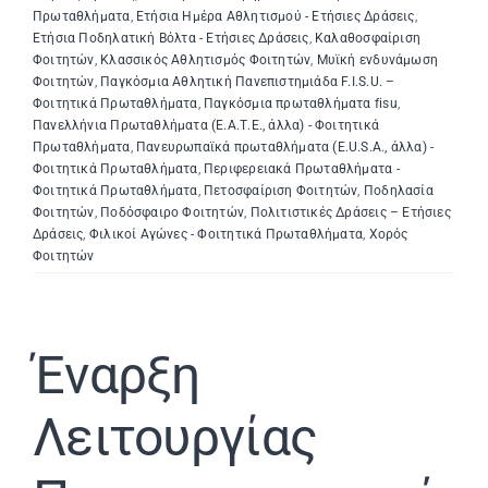
Πρωταθλήματα
,
Ετήσια Ημέρα Αθλητισμού - Ετήσιες Δράσεις
,
Ετήσια Ποδηλατική Βόλτα - Ετήσιες Δράσεις
,
Καλαθοσφαίριση
Φοιτητών
,
Κλασσικός Αθλητισμός Φοιτητών
,
Μυϊκή ενδυνάμωση
Φοιτητών
,
Παγκόσμια Αθλητική Πανεπιστημιάδα F.I.S.U. –
Φοιτητικά Πρωταθλήματα
,
Παγκόσμια πρωταθλήματα fisu
,
Πανελλήνια Πρωταθλήματα (Ε.Α.Τ.Ε., άλλα) - Φοιτητικά
Πρωταθλήματα
,
Πανευρωπαϊκά πρωταθλήματα (E.U.S.A., άλλα) -
Φοιτητικά Πρωταθλήματα
,
Περιφερειακά Πρωταθλήματα -
Φοιτητικά Πρωταθλήματα
,
Πετοσφαίριση Φοιτητών
,
Ποδηλασία
Φοιτητών
,
Ποδόσφαιρο Φοιτητών
,
Πολιτιστικές Δράσεις – Ετήσιες
Δράσεις
,
Φιλικοί Αγώνες - Φοιτητικά Πρωταθλήματα
,
Χορός
Φοιτητών
Έναρξη
Λειτουργίας