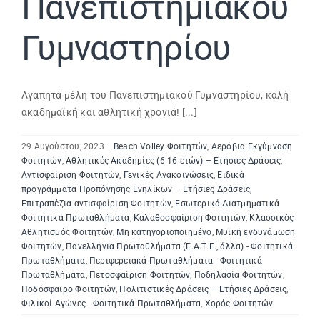
Πανεπιστημιακού
Γυμναστηρίου
Αγαπητά μέλη του Πανεπιστημιακού Γυμναστηρίου, καλή
ακαδημαϊκή και αθλητική χρονιά! [...]
29 Αυγούστου, 2023
|
Beach Volley Φοιτητών
,
Αερόβια Εκγύμναση
Φοιτητών
,
Αθλητικές Ακαδημίες (6-16 ετών) – Ετήσιες Δράσεις
,
Αντισφαίριση Φοιτητών
,
Γενικές Ανακοινώσεις
,
Ειδικά
προγράμματα Προπόνησης Ενηλίκων – Ετήσιες Δράσεις
,
Επιτραπέζια αντισφαίριση Φοιτητών
,
Εσωτερικά Διατμηματικά
Φοιτητικά Πρωταθλήματα
,
Καλαθοσφαίριση Φοιτητών
,
Κλασσικός
Αθλητισμός Φοιτητών
,
Μη κατηγοριοποιημένο
,
Μυϊκή ενδυνάμωση
Φοιτητών
,
Πανελλήνια Πρωταθλήματα (Ε.Α.Τ.Ε., άλλα) - Φοιτητικά
Πρωταθλήματα
,
Περιφερειακά Πρωταθλήματα - Φοιτητικά
Πρωταθλήματα
,
Πετοσφαίριση Φοιτητών
,
Ποδηλασία Φοιτητών
,
Ποδόσφαιρο Φοιτητών
,
Πολιτιστικές Δράσεις – Ετήσιες Δράσεις
,
Φιλικοί Αγώνες - Φοιτητικά Πρωταθλήματα
,
Χορός Φοιτητών