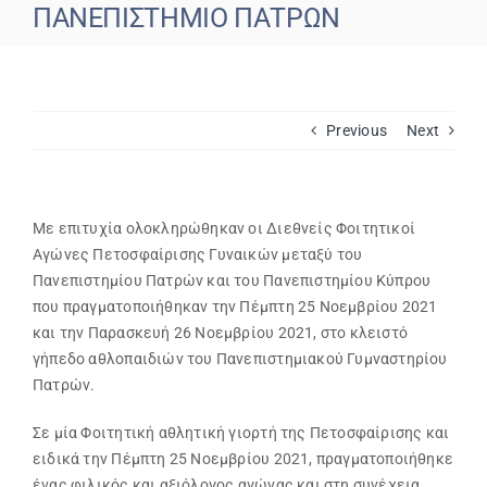
ΠΑΝΕΠΙΣΤΗΜΙΟ ΠΑΤΡΩΝ
Εβδομαδιαίο Πρόγραμμα
Αιτήσεις
Previous
Next
Φοιτητικά Πρωταθλήματα
Με επιτυχία ολοκληρώθηκαν οι Διεθνείς Φοιτητικοί
Αγώνες Πετοσφαίρισης Γυναικών μεταξύ του
Ετήσιες Δράσεις
Πανεπιστημίου Πατρών και του Πανεπιστημίου Κύπρου
που πραγματοποιήθηκαν την Πέμπτη 25 Νοεμβρίου 2021
Αθλητικές Εγκαταστάσεις
και την Παρασκευή 26 Νοεμβρίου 2021, στο κλειστό
γήπεδο αθλοπαιδιών του Πανεπιστημιακού Γυμναστηρίου
Πατρών.
Προσβασιμότητα ΦμεΑ
Σε μία Φοιτητική αθλητική γιορτή της Πετοσφαίρισης και
ειδικά την Πέμπτη 25 Νοεμβρίου 2021, πραγματοποιήθηκε
Επικοινωνία
ένας φιλικός και αξιόλογος αγώνας και στη συνέχεια