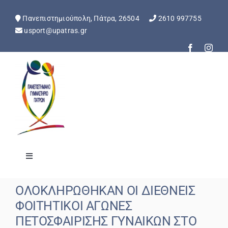
Skip
to
Πανεπιστημιούπολη, Πάτρα, 26504
2610 997755
content
usport@upatras.gr
Toggle
Navigation
Αρχική
ΟΛΟΚΛΗΡΩΘΗΚΑΝ ΟΙ ΔΙΕΘΝΕΙΣ
ΦΟΙΤΗΤΙΚΟΙ ΑΓΩΝΕΣ
Ανακοινώσεις
ΠΕΤΟΣΦΑΙΡΙΣΗΣ ΓΥΝΑΙΚΩΝ ΣΤΟ