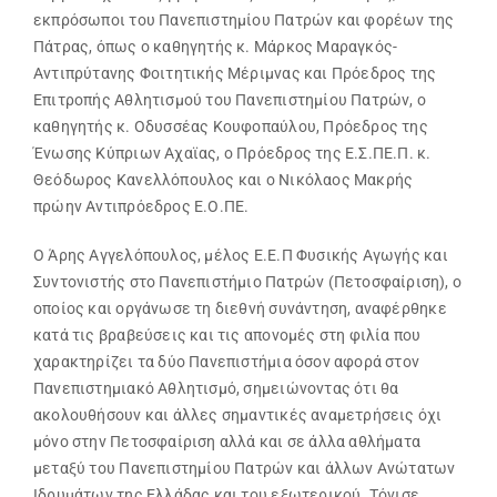
εκπρόσωποι του Πανεπιστημίου Πατρών και φορέων της
Πάτρας, όπως ο καθηγητής κ. Μάρκος Μαραγκός-
Αντιπρύτανης Φοιτητικής Μέριμνας και Πρόεδρος της
Επιτροπής Αθλητισμού του Πανεπιστημίου Πατρών, ο
καθηγητής κ. Οδυσσέας Κουφοπαύλου, Πρόεδρος της
Ένωσης Κύπριων Αχαϊας, ο Πρόεδρος της Ε.Σ.ΠΕ.Π. κ.
Θεόδωρος Κανελλόπουλος και ο Νικόλαος Μακρής
πρώην Αντιπρόεδρος Ε.Ο.ΠΕ.
Ο Άρης Αγγελόπουλος, μέλος Ε.Ε.Π Φυσικής Αγωγής και
Συντονιστής στο Πανεπιστήμιο Πατρών (Πετοσφαίριση), ο
οποίος και οργάνωσε τη διεθνή συνάντηση, αναφέρθηκε
κατά τις βραβεύσεις και τις απονομές στη φιλία που
χαρακτηρίζει τα δύο Πανεπιστήμια όσον αφορά στον
Πανεπιστημιακό Αθλητισμό, σημειώνοντας ότι θα
ακολουθήσουν και άλλες σημαντικές αναμετρήσεις όχι
μόνο στην Πετοσφαίριση αλλά και σε άλλα αθλήματα
μεταξύ του Πανεπιστημίου Πατρών και άλλων Ανώτατων
Ιδρυμάτων της Ελλάδας και του εξωτερικού. Τόνισε