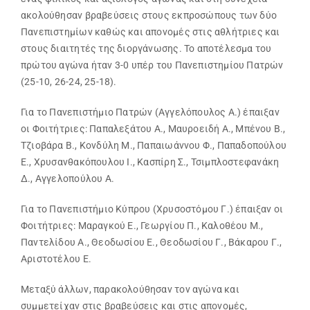
ακολούθησαν βραβεύσεις στους εκπροσώπους των δύο
Search
Πανεπιστημίων καθώς και απονομές στις αθλήτριες και
for:
στους διαιτητές της διοργάνωσης. Το αποτέλεσμα του
πρώτου αγώνα ήταν 3-0 υπέρ του Πανεπιστημίου Πατρών
(25-10, 26-24, 25-18).
Για το Πανεπιστήμιο Πατρών (Αγγελόπουλος Α.) έπαιξαν
οι Φοιτήτριες: Παπαλεξάτου Α., Μαυροειδή Α., Μπένου Β.,
Τζιοβάρα Β., Κονδύλη Μ., Παπαιωάννου Φ., Παπαδοπούλου
Ε., Χρυσανθακόπουλου Ι., Κασπίρη Σ., Τσιμπλοστεφανάκη
Δ., Αγγελοπούλου Α.
Για το Πανεπιστήμιο Κύπρου (Χρυσοστόμου Γ.) έπαιξαν οι
Φοιτήτριες: Μαραγκού Ε., Γεωργίου Π., Καλοθέου Μ.,
Παντελίδου Α., Θεοδωσίου Ε., Θεοδωσίου Γ., Βάκαρου Γ.,
Αριστοτέλου Ε.
Μεταξύ άλλων, παρακολούθησαν τον αγώνα και
συμμετείχαν στις βραβεύσεις και στις απονομές,