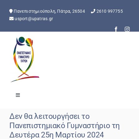
Skip
to
Πανεπιστημιούπολη, Πάτρα, 26504
2610 997755
content
usport@upatras.gr
Toggle
Navigation
Αρχική
Δεν θα λειτουργήσει το
Πανεπιστημιακό Γυμναστήριο τη
Ανακοινώσεις
Δευτέρα 25η Μαρτίου 2024