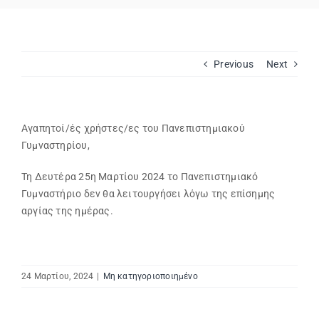
Εβδομαδιαίο Πρόγραμμα
Previous
Next
Αιτήσεις
Φοιτητικά Πρωταθλήματα
Αγαπητοί/ές χρήστες/ες του Πανεπιστημιακού
Γυμναστηρίου,
Ετήσιες Δράσεις
Τη Δευτέρα 25η Μαρτίου 2024 το Πανεπιστημιακό
Γυμναστήριο δεν θα λειτουργήσει λόγω της επίσημης
αργίας της ημέρας.
Αθλητικές Εγκαταστάσεις
Προσβασιμότητα ΦμεΑ
24 Μαρτίου, 2024
|
Μη κατηγοριοποιημένο
Επικοινωνία