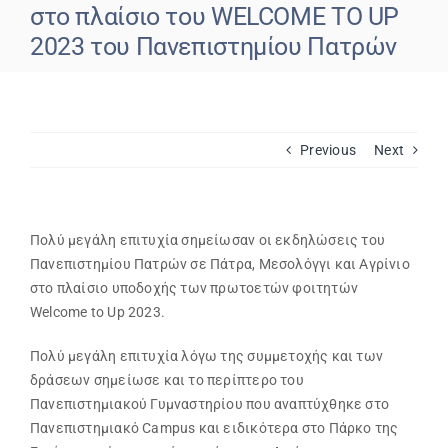
στο πλαίσιο του WELCOME TO UP
2023 του Πανεπιστημίου Πατρών
Εβδομαδιαίο Πρόγραμμα
Αιτήσεις
Previous
Next
Φοιτητικά Πρωταθλήματα
Ετήσιες Δράσεις
Πολύ μεγάλη επιτυχία σημείωσαν οι εκδηλώσεις του
Πανεπιστημίου Πατρών σε Πάτρα, Μεσολόγγι και Αγρίνιο
στο πλαίσιο υποδοχής των πρωτοετών φοιτητών
Αθλητικές Εγκαταστάσεις
Welcome to Up 2023.
Πολύ μεγάλη επιτυχία λόγω της συμμετοχής και των
Προσβασιμότητα ΦμεΑ
δράσεων σημείωσε και το περίπτερο του
Πανεπιστημιακού Γυμναστηρίου που αναπτύχθηκε στο
Πανεπιστημιακό Campus και ειδικότερα στο Πάρκο της
Επικοινωνία