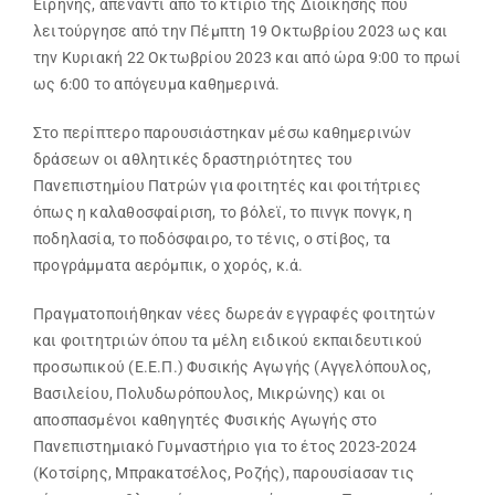
Ειρήνης, απέναντι από το κτίριο της Διοίκησης που
λειτούργησε από την Πέμπτη 19 Οκτωβρίου 2023 ως και
Search
την Κυριακή 22 Οκτωβρίου 2023 και από ώρα 9:00 το πρωί
for:
ως 6:00 το απόγευμα καθημερινά.
Στο περίπτερο παρουσιάστηκαν μέσω καθημερινών
δράσεων οι αθλητικές δραστηριότητες του
Πανεπιστημίου Πατρών για φοιτητές και φοιτήτριες
όπως η καλαθοσφαίριση, το βόλεϊ, το πινγκ πονγκ, η
ποδηλασία, το ποδόσφαιρο, το τένις, ο στίβος, τα
προγράμματα αερόμπικ, ο χορός, κ.ά.
Πραγματοποιήθηκαν νέες δωρεάν εγγραφές φοιτητών
και φοιτητριών όπου τα μέλη ειδικού εκπαιδευτικού
προσωπικού (Ε.Ε.Π.) Φυσικής Αγωγής (Αγγελόπουλος,
Βασιλείου, Πολυδωρόπουλος, Μικρώνης) και οι
αποσπασμένοι καθηγητές Φυσικής Αγωγής στο
Πανεπιστημιακό Γυμναστήριο για το έτος 2023-2024
(Κοτσίρης, Μπρακατσέλος, Ροζής), παρουσίασαν τις