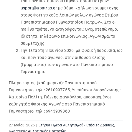
του Πανεπιστημιακού Γυμναστηρίου Πατρών:
usport@upatras.gr
με θέμα: «Δήλωση συμμετοχής
στους Φοιτητικούς-λοιπών μελών αγώνες Στίβου
Πανεπιστημιακού Γυμναστηρίου Πατρών». Στο e-
mail θα πρέπει να αναγράφονται: Ονοματεπώνυμο,
Ιδιότητα, Τηλέφωνο επικοινωνίας, Αγώνισμα/τα
συμμετοχής
Την Τετάρτη 3 Ιουνίου 2026, με φυσική παρουσία, ως
και πριν τους αγώνες, στην αίθουσα κλίσης
(Γραμματεία) των αγώνων στο Πανεπιστημιακό
Γυμναστήριο
Πληροφορίες (καθημερινά): Πανεπιστημιακό
Γυμναστήριο, τηλ.: 2610997755, Υπεύθυνοι διοργάνωσης:
Κατερίνα Πολίτη, Γιάννης Δαγκόγλου, αποσπασμένοι
καθηγητές Φυσικής Αγωγής στο Πανεπιστημιακό
Γυμναστήριο, τηλ.: 6943939860
27 Μαΐου, 2026
|
Ετήσια Ημέρα Αθλητισμού - Ετήσιες Δράσεις
,
Κλασσικός Αθλητισμός Φοιτητών