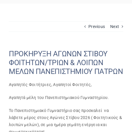
Εβδομαδιαίο Πρόγραμμα
Previous
Next
Αιτήσεις
Φοιτητικά Πρωταθλήματα
ΠΡΟΚΗΡΥΞΗ ΑΓΩΝΩΝ ΣΤΙΒΟΥ
ΦΟΙΤΗΤΩΝ/ΤΡΙΩΝ & ΛΟΙΠΩΝ
ΜΕΛΩΝ ΠΑΝΕΠΙΣΤΗΜΙΟΥ ΠΑΤΡΩΝ
Ετήσιες Δράσεις
Αγαπητές Φοιτήτριες, Αγαπητοί Φοιτητές,
Αθλητικές Εγκαταστάσεις
Αγαπητά μέλη του Πανεπιστημιακού Γυμναστηρίου.
Προσβασιμότητα ΦμεΑ
Το Πανεπιστημιακό Γυμναστήριο σας προσκαλεί να
λάβετε μέρος στους Αγώνες Στίβου 2026 ( Φοιτητικούς &
λοιπών μελών), σε μια ημέρα γεμάτη ενέργεια και
Επικοινωνία
συμμετοχικότητα!