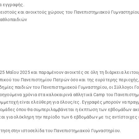
α εγγραφής.
λειστούς και ανοικτούς χώρους του Πανεπιστημιακού Γυμναστηρίου
 αθλοπαιδιών
 25 Μαΐου 2025 και παραμένουν ανοικτές σε όλη τη διάρκεια λειτο
ικού του Πανεπιστημίου Πατρών όσο και της ευρύτερης περιοχής, 
αδημίες παιδιών του Πανεπιστημιακού Γυμναστηρίου, οι Σύλλογοι 
ροηγούμενα χρόνια στα καλοκαιρινά αθλητικά Camp του Πανεπιστη
συμμετοχή είναι ελεύθερη για όλους/ες. Εγγραφές μπορούν να πρα
δομάδες όπου θα συμπεριλαμβάνεται η έκπτωση των εβδομάδων ακ
αι για ολόκληρη την περίοδο των 6 εβδομάδων με τις αντίστοιχες
τηση σtην ιστοσελίδα του Πανεπιστημιακού Γυμναστηρίου.