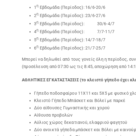
η
1
Εβδομάδα (Περίοδος): 16/6-20/6
η
2
Εβδομάδα (Περίοδος): 23/6-27/6
η
3
Εβδομάδα (Περίοδος): 30/6-4/7
η
4
Εβδομάδα (Περίοδος): 7/7-11/7
η
5
Εβδομάδα (Περίοδος): 14/7-18/7
η
6
Εβδομάδα (Περίοδος): 21/7-25/7
Μπορεί να δηλωθεί από τους γονείς όλη η περίοδος, συν
(προσέλευση από 07:30 ως τις 8:45, αποχώρηση από 14:1
ΑΘΛΗΤΙΚΕΣ ΕΓΚΑΤΑΣΤΑΣΕΙΣ (το κλειστό γήπεδο έχει κλ
Γήπεδο ποδοσφαίρου 11Χ11 και 5Χ5 με φυσικό χλ
Κλειστό Γήπεδο Μπάσκετ και Βόλεϊ με παρκέ
Δύο αίθουσες Γυμναστικής και χορού
Αίθουσα προβολών
Αύλιος χώρος δεκατιανού, ελαφριού φαγητού
Δύο ανοικτά γήπεδα μπάσκετ και Βόλει με καινού