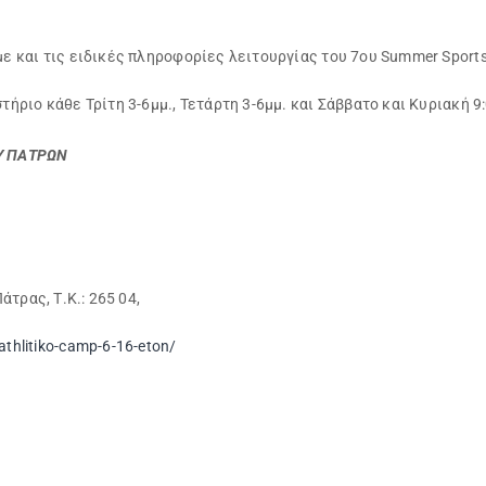
 και τις ειδικές πληροφορίες λειτουργίας του 7ου Summer Sport
ριο κάθε Τρίτη 3-6μμ., Τετάρτη 3-6μμ. και Σάββατο και Κυριακή 9:
Υ ΠΑΤΡΩΝ
τρας, Τ.Κ.: 265 04,
athlitiko-camp-6-16-eton/