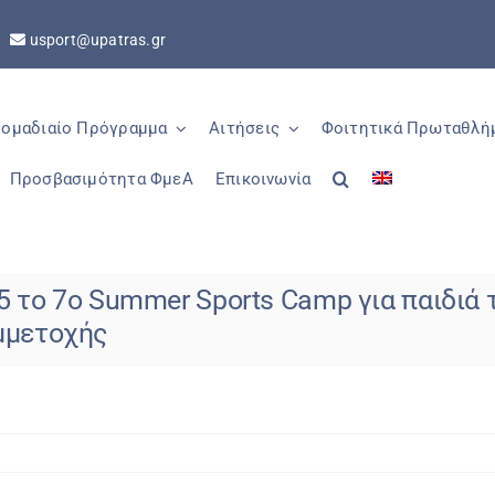
5
usport@upatras.gr
ομαδιαίο Πρόγραμμα
Αιτήσεις
Φοιτητικά Πρωταθλή
Προσβασιμότητα ΦμεΑ
Επικοινωνία
25 το 7ο Summer Sports Camp για παιδιά
μμετοχής