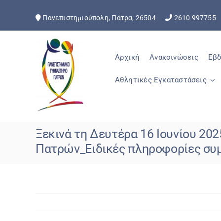
Skip
to
Πανεπιστημιούπολη, Πάτρα, 26504
2610 99775
content
Αρχική
Ανακοινώσεις
Εβδ
Αθλητικές Εγκαταστάσεις
Ξεκινά τη Δευτέρα 16 Ιουνίου 20
Πατρών_Ειδικές πληροφορίες συ