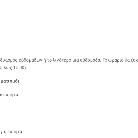
δυασμός εβδομάδων ή το λιγότερο μια εβδομάδα. Το ωράριο θα ξεκι
5 έως 15:00).
ιματισμό)
οοτάπητα
ργιο τάπητα