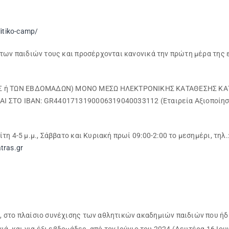
litiko-camp/
των παιδιών τους και προσέρχονται κανονικά την πρώτη μέρα της 
Σ ή ΤΩΝ ΕΒΔΟΜΑΔΩΝ) ΜΟΝΟ ΜΕΣΩ ΗΛΕΚΤΡΟΝΙΚΗΣ ΚΑΤΑΘΕΣΗΣ ΚΑ
Ι ΣΤΟ ΙΒΑΝ: GR4401713190006319040033112 (Εταιρεία Αξιοποίηση
η 4-5 μ.μ., Σάββατο και Κυριακή πρωί 09:00-2:00 το μεσημέρι, τηλ
tras.gr
 στο πλαίσιο συνέχισης των αθλητικών ακαδημιών παιδιών που ήδη
ά, και για έξι εβδομάδες, από τον Ιούνιο του 2024 (Δευτέρα 16 Ιο