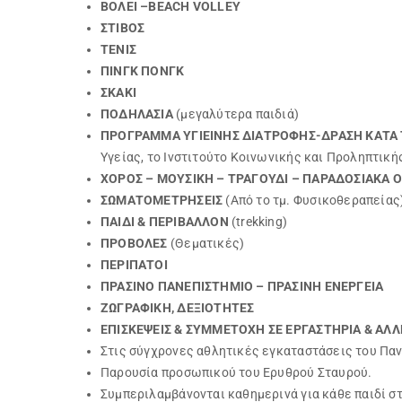
ΒΟΛΕΙ
–BEACH VOLLEY
ΣΤΙΒΟΣ
ΤΕΝΙΣ
ΠΙΝΓΚ ΠΟΝΓΚ
ΣΚΑΚΙ
ΠΟΔΗΛΑΣΙΑ
(μεγαλύτερα παιδιά)
ΠΡΟΓΡΑΜΜΑ ΥΓΙΕΙΝΗΣ ΔΙΑΤΡΟΦΗΣ-ΔΡΑΣΗ ΚΑΤΑ 
Υγείας, το Ινστιτούτο Κοινωνικής και Προληπτικής
ΧΟΡΟΣ – ΜΟΥΣΙΚΗ – ΤΡΑΓΟΥΔΙ – ΠΑΡΑΔΟΣΙΑΚΑ 
ΣΩΜΑΤΟΜΕΤΡΗΣΕΙΣ
(Από το τμ. Φυσικοθεραπείας
ΠΑΙΔΙ & ΠΕΡΙΒΑΛΛΟΝ
(trekking)
ΠΡΟΒΟΛΕΣ
(Θεματικές)
ΠΕΡΙΠΑΤΟΙ
ΠΡΑΣΙΝΟ ΠΑΝΕΠΙΣΤΗΜΙΟ – ΠΡΑΣΙΝΗ ΕΝΕΡΓΕΙΑ
ΖΩΓΡΑΦΙΚΗ, ΔΕΞΙΟΤΗΤΕΣ
ΕΠΙΣΚΕΨΕΙΣ & ΣΥΜΜΕΤΟΧΗ ΣΕ ΕΡΓΑΣΤΗΡΙΑ & ΑΛΛ
Στις σύγχρονες αθλητικές εγκαταστάσεις του Πανε
Παρουσία προσωπικού του Ερυθρού Σταυρού.
Συμπεριλαμβάνονται καθημερινά για κάθε παιδί σ