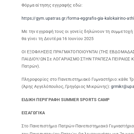
Φόρμα αίτησης εγγραφής εδώ:
https://gym.upatras.gr/forma-eggrafis-gia-kalokairino-ath
Με την εγγραφή τους οι γονείς δηλώνουν τη συμμετοχή 
θα γίνει τη Δευτέρα 16 Ιουνίου 2025
ΟΙ ΕΞΟΦΛΗΣΕΙΣ ΠΡΑΓΜΑΤΟΠΟΙΟΥΝΤΑΙ (ΤΗΣ ΕΒΔΟΜΑΔΑ
ΠΑΙΔΙΟΥ/ΩΝ Σε ΛΟΓΑΡΙΑΣΜΟ ΣΤΗΝ ΤΡΑΠΕΖΑ ΠΕΙΡΑΙΩΣ ΚΑ
Πατρών).
Πληροφορίες στο Πανεπιστημιακό Γυμναστήριο: κάθε Τρίτ
(Άρης Αγγελόπουλος, Γρηγόριος Μικρώνης):
grmikr@upa
ΕΙΔΙΚΗ ΠΕΡΙΓΡΑΦΗ
SUMMER
SPORTS
CAMP
ΕΙΣΑΓΩΓΙΚΑ
Στο Πανεπιστήμιο Πατρών-Πανεπιστημιακό Γυμναστήριο,
του Πανεπιστημίου Πατρών, θα λειτουργήσει για 7η χρονι