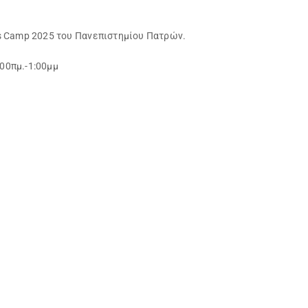
s Camp 2025 του Πανεπιστημίου Πατρών.
00πμ.-1:00μμ