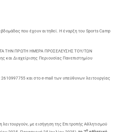
εβδομάδας που έχουν αιτηθεί. Η έναρξη του Sports Camp
ΤΑ ΤΗΝ ΠΡΩΤΗ ΗΜΕΡΑ ΠΡΟΣΕΛΕΥΣΗΣ ΤΟΥ/ΤΩΝ
ς και Διαχείρισης Περιουσίας Πανεπιστημίου
.: 2610997755 και στο e-mail των υπεύθυνων λειτουργίας
 λειτουργούν, με εισήγηση της Επιτροπής Αθλητισμού
ο
υνίου 2025- Παρασκευή 25 Ιουλίου 2025),
το 7
αθλητικό