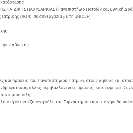
 κατάστασης
 ΠΑΙΔΙΚΗΣ ΠΑΧΥΣΑΡΚΙΑΣ (Πανεπιστήμιο Πατρών και Εθνική Δράση
 Ιατρικής (ΙΚΠΙ), σε συνεργασία με τη UNICEF)
οχής
ς-πρωταθλητές
ές και δράσεις του Πανεπιστημίου Πατρών, στους κήπους και στο
νδροφύτευση, άλλες περιβαλλοντικές δράσεις, επίσκεψη στο Συνεδ
νεπιστημιούπολη.
λειστή κλιματιζόμενη σάλα του Γυμναστηρίου και στο γήπεδο ποδ